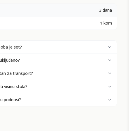
3 dana
1 kom
soba je set?
 uključeno?
tan za transport?
i visinu stola?
nu podnosi?