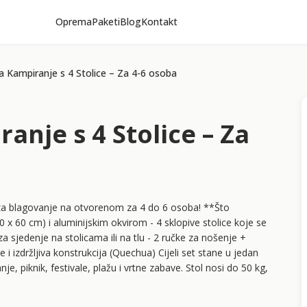
Oprema
Paketi
Blog
Kontakt
za Kampiranje s 4 Stolice – Za 4-6 osoba
ranje s 4 Stolice – Za
e za blagovanje na otvorenom za 4 do 6 osoba! **Što
0 x 60 cm) i aluminijskim okvirom - 4 sklopive stolice koje se
za sjedenje na stolicama ili na tlu - 2 ručke za nošenje +
 izdržljiva konstrukcija (Quechua) Cijeli set stane u jedan
, piknik, festivale, plažu i vrtne zabave. Stol nosi do 50 kg,