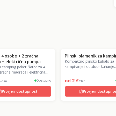
 4 osobe + 2 zračna
Plinski plamenik za kampi
 + električna pumpa
Kompaktno plinsko kuhalo za
kampiranje i outdoor kuhanje.
 camping paket: šator za 4
Jednostavno, pouzdano i prije
zračna madraca i električna
ve za udobno kampiranje u
€
od
2
€
Dostupno
/dan
/dan
ajmu!
Provjeri dostupnost
Provjeri dostupno