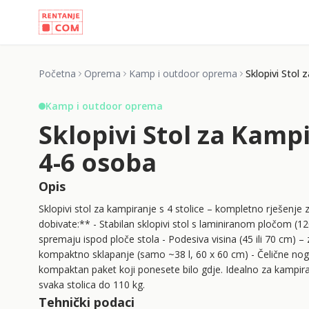
Početna
Oprema
Kamp i outdoor oprema
Sklopivi Stol 
Kamp i outdoor oprema
Sklopivi Stol za Kampi
4-6 osoba
Opis
Sklopivi stol za kampiranje s 4 stolice – kompletno rješenj
dobivate:** - Stabilan sklopivi stol s laminiranom pločom (12
spremaju ispod ploče stola - Podesiva visina (45 ili 70 cm) – 
kompaktno sklapanje (samo ~38 l, 60 x 60 cm) - Čelične noge i
kompaktan paket koji ponesete bilo gdje. Idealno za kampiranje
svaka stolica do 110 kg.
Tehnički podaci