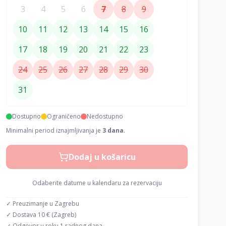
3
4
5
6
7
8
9
10
11
12
13
14
15
16
17
18
19
20
21
22
23
24
25
26
27
28
29
30
31
Dostupno
Ograničeno
Nedostupno
Minimalni period iznajmljivanja je
3
dana
.
Dodaj u košaricu
Odaberite datume u kalendaru za rezervaciju
✓ Preuzimanje u Zagrebu
✓ Dostava 10 € (Zagreb)
✓ Odgovor u roku 1 radnog dana