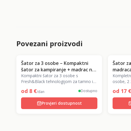
Povezani proizvodi
Šator za 3 osobe – Kompaktni
Šator za
šator za kampiranje + madrac na
madraca
napuhavanje + pumpa
Kompaktni šator za 3 osobe s
Kompletni
Fresh&Black tehnologijom za tamno i
osobe, 2 
hladno unutra. Lako postavljanje za
pumpa. S
od
8
€
od
17
Dostupno
/dan
camping i festivale.
jednom n
Provjeri dostupnost