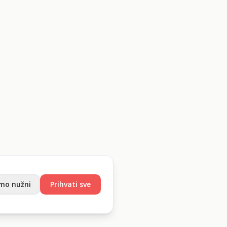
mo nužni
Prihvati sve