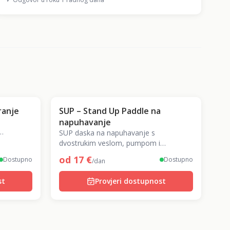
ranje
SUP – Stand Up Paddle na
napuhavanje
SUP daska na napuhavanje s
nosno!
dvostrukim veslom, pumpom i
ruksakom. Za jezera, more i rijeke –
od
17
€
Dostupno
Dostupno
/dan
sport i relaksacija na vodi!
st
Provjeri dostupnost