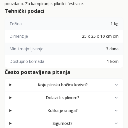
pouzdano. Za kampiranje, piknik i festivale.
Tehnički podaci
Težina
1 kg
Dimenzije
25 x 25 x 10 cm cm
Min. iznajmljivanje
3 dana
Dostupno komada
1 kom
Često postavljena pitanja
Koju plinsku bočicu koristi?
Dolazi li s plinom?
Kolika je snaga?
Sigurnost?