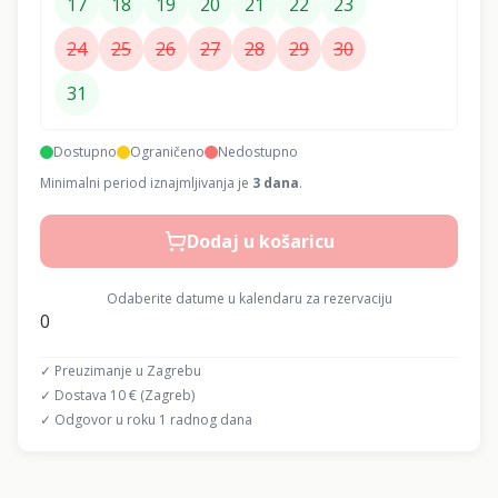
17
18
19
20
21
22
23
24
25
26
27
28
29
30
31
Dostupno
Ograničeno
Nedostupno
Minimalni period iznajmljivanja je
3
dana
.
Dodaj u košaricu
Odaberite datume u kalendaru za rezervaciju
0
✓ Preuzimanje u Zagrebu
✓ Dostava 10 € (Zagreb)
✓ Odgovor u roku 1 radnog dana