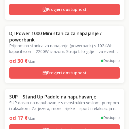
Provjeri dostupnost
DJI Power 1000 Mini stanica za napajanje /
powerbank
Prijenosna stanica za napajanje (powerbank) s 1024Wh
kapacitetom i 2200W izlazom. Struja bilo gdje – za evente,
kampiranje i snimanja.
od
30
€
Dostupno
/dan
Provjeri dostupnost
SUP – Stand Up Paddle na napuhavanje
SUP daska na napuhavanje s dvostrukim veslom, pumpom
i ruksakom. Za jezera, more i rijeke – sport i relaksacija na
vodi!
od
17
€
Dostupno
/dan