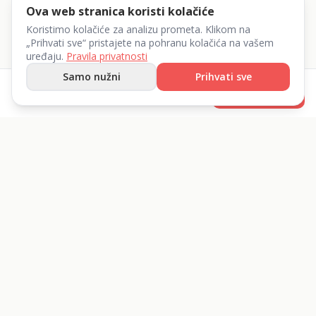
Ova web stranica koristi kolačiće
Koristimo kolačiće za analizu prometa. Klikom na
„Prihvati sve“ pristajete na pohranu kolačića na vašem
uređaju.
Pravila privatnosti
Samo nužni
Prihvati sve
od
2
€
Rezerviraj
/dan
List 360 d.o.o.
Iznajmite sve što vam treba.