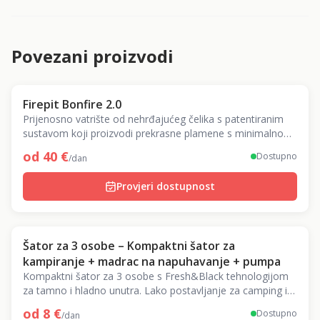
Povezani proizvodi
Firepit Bonfire 2.0
Prijenosno vatrište od nehrđajućeg čelika s patentiranim
sustavom koji proizvodi prekrasne plamene s minimalno
dima.
od
40
€
Dostupno
/dan
Provjeri dostupnost
Šator za 3 osobe – Kompaktni šator za
kampiranje + madrac na napuhavanje + pumpa
Kompaktni šator za 3 osobe s Fresh&Black tehnologijom
za tamno i hladno unutra. Lako postavljanje za camping i
festivale.
od
8
€
Dostupno
/dan