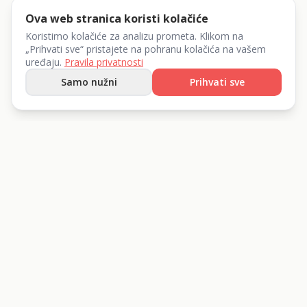
Ova web stranica koristi kolačiće
Koristimo kolačiće za analizu prometa. Klikom na
„Prihvati sve“ pristajete na pohranu kolačića na vašem
uređaju.
Pravila privatnosti
Samo nužni
Prihvati sve
List 360 d.o.o.
Iznajmite sve što vam treba.