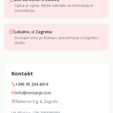
Cijena je cijena. Nema naknade za rezervaciju ni
iznenađenja.
Lokalno, iz Zagreba
Dostupni smo za dostavu i preuzimanje u Zagrebu i
okolici.
Kontakt
+385 95 204 4414
info@rentanje.com
Naserov trg 4, Zagreb
List 360 d.o.o. · OIB: 30800965664