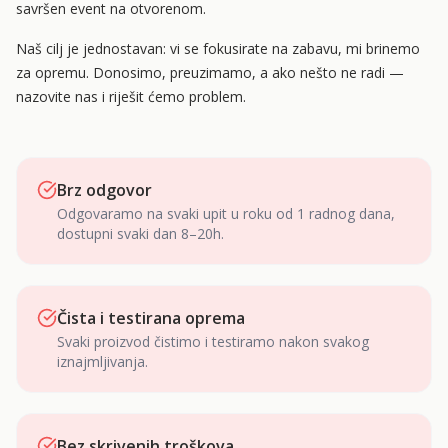
savršen event na otvorenom.
Naš cilj je jednostavan: vi se fokusirate na zabavu, mi brinemo
za opremu. Donosimo, preuzimamo, a ako nešto ne radi —
nazovite nas i riješit ćemo problem.
Brz odgovor
Odgovaramo na svaki upit u roku od 1 radnog dana,
dostupni svaki dan 8–20h.
Čista i testirana oprema
Svaki proizvod čistimo i testiramo nakon svakog
iznajmljivanja.
Bez skrivenih troškova