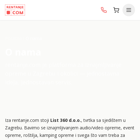
Početna
O nama
O nama
rentanje.com je platforma za iznajmljivanje
opreme u Zagrebu i okolici — jednostavna
ideja, jednostavan servis.
Iza rentanje.com stoji
List 360 d.o.o.
, tvrtka sa sjedištem u
Zagrebu. Bavimo se iznajmljivanjem audio/video opreme, event
opreme, roštilja, kamping opreme i svega što vam treba za