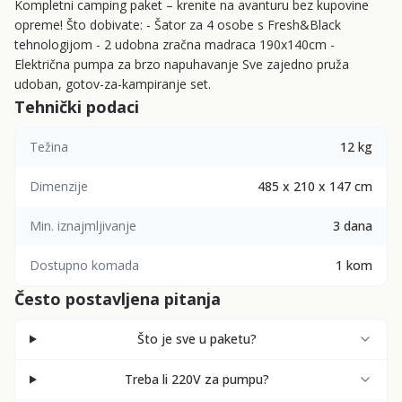
Kompletni camping paket – krenite na avanturu bez kupovine
opreme! Što dobivate: - Šator za 4 osobe s Fresh&Black
tehnologijom - 2 udobna zračna madraca 190x140cm -
Električna pumpa za brzo napuhavanje Sve zajedno pruža
udoban, gotov-za-kampiranje set.
Tehnički podaci
Težina
12 kg
Dimenzije
485 x 210 x 147 cm
Min. iznajmljivanje
3 dana
Dostupno komada
1 kom
Često postavljena pitanja
Što je sve u paketu?
Treba li 220V za pumpu?