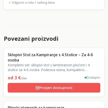
✓ Odgovor u roku 1 radnog dana
Povezani proizvodi
Sklopivi Stol za Kampiranje s 4 Stolice – Za 4-6
osoba
Kompletni set: sklopivi stol s laminiranom pločom i 4
stolice za 4-6 osoba. Podesiva visina, kompaktno
sklapanje, 2 ručke za nošenje.
od
3
€
Dostupno
/dan
Provjeri dostupnost
Plinski plamenik za kampiranje