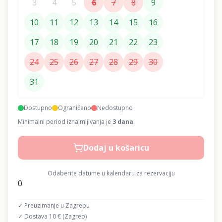
3
4
5
6
7
8
9
10
11
12
13
14
15
16
17
18
19
20
21
22
23
24
25
26
27
28
29
30
31
Dostupno
Ograničeno
Nedostupno
Minimalni period iznajmljivanja je
3
dana
.
Dodaj u košaricu
Odaberite datume u kalendaru za rezervaciju
0
✓ Preuzimanje u Zagrebu
✓ Dostava 10 € (Zagreb)