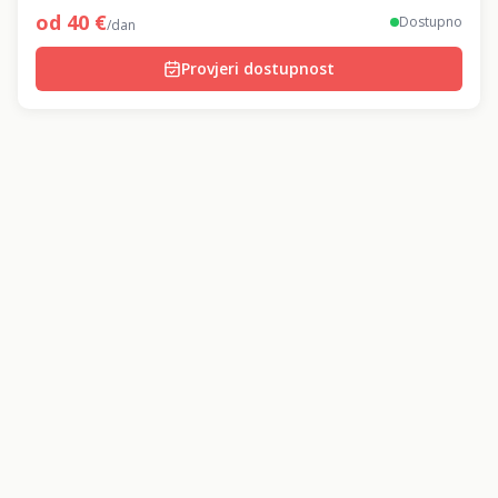
dima.
od
40
€
Dostupno
/dan
Provjeri dostupnost