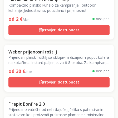
Kompaktno plinsko kuhalo za kampiranje i outdoor
kuhanje. Jednostavno, pouzdano i prijenosno!
od
2
€
Dostupno
/dan
Provjeri dostupnost
Weber prijenosni roštilj
Prijenosni plinski roštilj sa sklopivim dizajnom poput kofera
na kotačima. Instant paljenje, za 6-8 osoba. Za kampiranje
i piknik.
od
30
€
Dostupno
/dan
Provjeri dostupnost
Firepit Bonfire 2.0
Prijenosno vatrište od nehrđajućeg čelika s patentiranim
sustavom koji proizvodi prekrasne plamene s minimalno