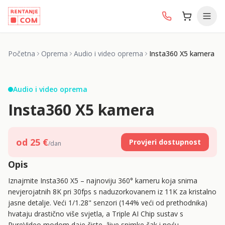
Početna
Oprema
Audio i video oprema
Insta360 X5 kamera
1/
3
Audio i video oprema
Insta360 X5 kamera
od
25
€
Provjeri dostupnost
/dan
Opis
Iznajmite Insta360 X5 – najnoviju 360° kameru koja snima
nevjerojatnih 8K pri 30fps s naduzorkovanem iz 11K za kristalno
jasne detalje. Veći 1/1.28" senzori (144% veći od prethodnika)
hvataju drastično više svjetla, a Triple AI Chip sustav s
PureVideo modom daje čiste, žive snimke čak i noću.