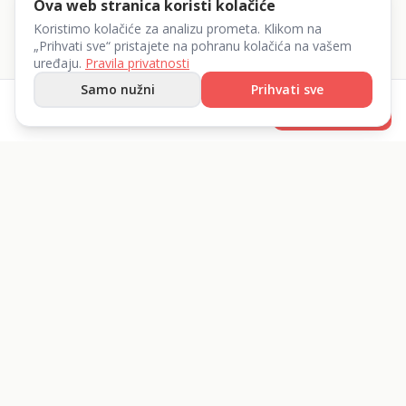
Ova web stranica koristi kolačiće
Koristimo kolačiće za analizu prometa. Klikom na
„Prihvati sve“ pristajete na pohranu kolačića na vašem
uređaju.
Pravila privatnosti
Samo nužni
Prihvati sve
od
25
€
Rezerviraj
/dan
List 360 d.o.o.
Iznajmite sve što vam treba.