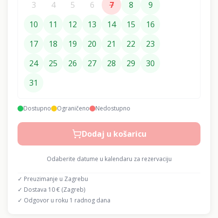
3
4
5
6
7
8
9
10
11
12
13
14
15
16
17
18
19
20
21
22
23
24
25
26
27
28
29
30
31
Dostupno
Ograničeno
Nedostupno
Dodaj u košaricu
Odaberite datume u kalendaru za rezervaciju
✓ Preuzimanje u Zagrebu
✓ Dostava 10 € (Zagreb)
✓ Odgovor u roku 1 radnog dana