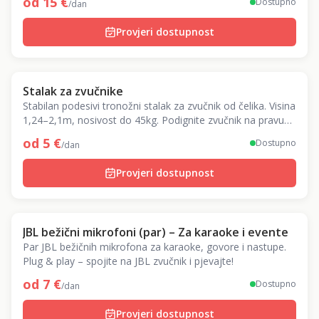
od
15
€
Dostupno
/dan
Provjeri dostupnost
Stalak za zvučnike
Stabilan podesivi tronožni stalak za zvučnik od čelika. Visina
1,24–2,1m, nosivost do 45kg. Podignite zvučnik na pravu
visinu za bolji zvuk!
od
5
€
Dostupno
/dan
Provjeri dostupnost
JBL bežični mikrofoni (par) – Za karaoke i evente
Par JBL bežičnih mikrofona za karaoke, govore i nastupe.
Plug & play – spojite na JBL zvučnik i pjevajte!
od
7
€
Dostupno
/dan
Provjeri dostupnost