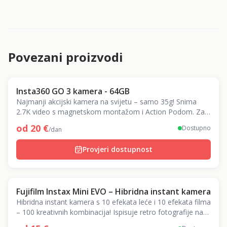
Povezani proizvodi
Insta360 GO 3 kamera - 64GB
Najmanji akcijski kamera na svijetu – samo 35g! Snima
2.7K video s magnetskom montažom i Action Podom. Za
kreativne POV snimke.
od
20
€
Dostupno
/dan
Provjeri dostupnost
Fujifilm Instax Mini EVO – Hibridna instant kamera
Hibridna instant kamera s 10 efekata leće i 10 efekata filma
– 100 kreativnih kombinacija! Ispisuje retro fotografije na
licu mjesta.