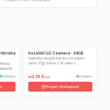
 Hibridna
Insta360 GO 3 kamera - 64GB
Najmanji akcijski kamera na svijetu –
samo 35g! Snima 2.7K video s
efekata
magnetskom montažom i Action
reativnih
Podom. Za kreativne POV snimke.
ografije
od
20
€
Dostupno
Dostupno
/dan
st
Provjeri dostupnost