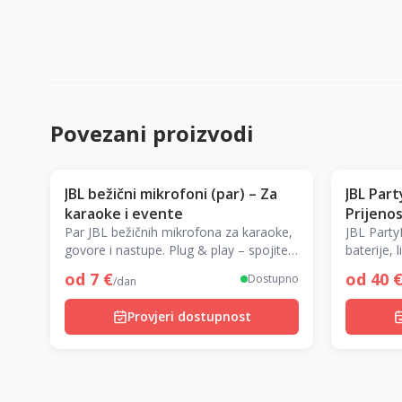
Povezani proizvodi
JBL bežični mikrofoni (par) – Za
JBL Par
karaoke i evente
Prijenos
Par JBL bežičnih mikrofona za karaoke,
kotačim
JBL Part
govore i nastupe. Plug & play – spojite
baterije, 
na JBL zvučnik i pjevajte!
od
7
€
od
40
Dostupno
/dan
Provjeri dostupnost