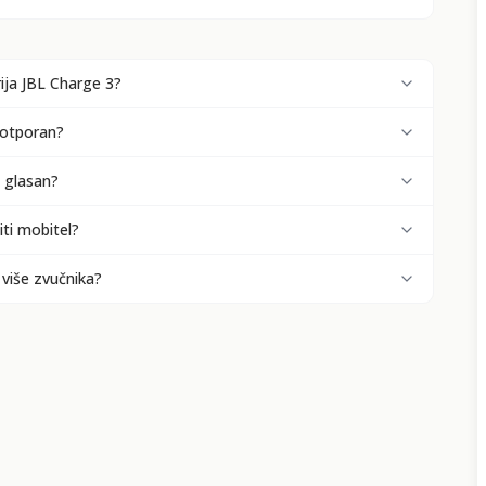
rija JBL Charge 3?
ootporan?
e glasan?
iti mobitel?
 više zvučnika?