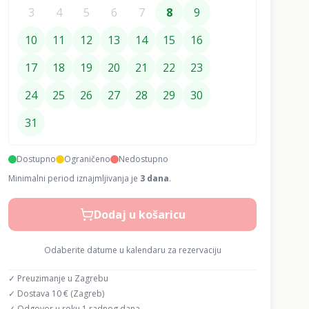
3
4
5
6
7
8
9
10
11
12
13
14
15
16
17
18
19
20
21
22
23
24
25
26
27
28
29
30
31
Dostupno
Ograničeno
Nedostupno
Minimalni period iznajmljivanja je
3
dana
.
Dodaj u košaricu
Odaberite datume u kalendaru za rezervaciju
✓ Preuzimanje u Zagrebu
✓ Dostava 10 € (Zagreb)
✓ Odgovor u roku 1 radnog dana