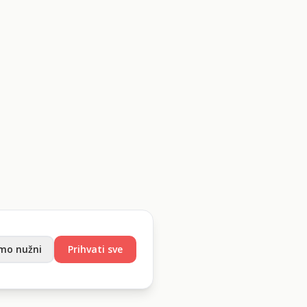
mo nužni
Prihvati sve