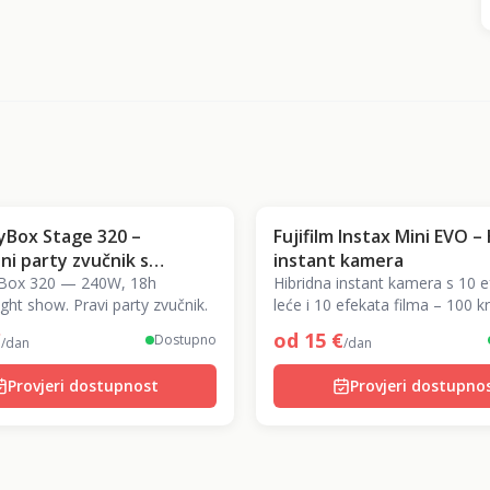
tyBox Stage 320 –
Fujifilm Instax Mini EVO –
ni party zvučnik s
instant kamera
a
yBox 320 — 240W, 18h
Hibridna instant kamera s 10 
light show. Pravi party zvučnik.
leće i 10 efekata filma – 100 k
kombinacija! Ispisuje retro fot
€
od
15
€
Dostupno
/dan
/dan
na licu mjesta.
Provjeri dostupnost
Provjeri dostupno