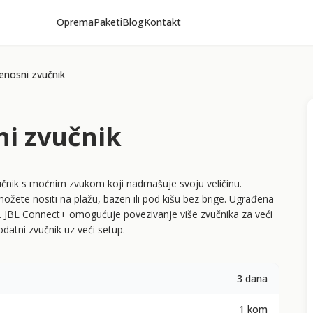
Oprema
Paketi
Blog
Kontakt
jenosni zvučnik
ni zvučnik
učnik s moćnim zvukom koji nadmašuje svoju veličinu.
ožete nositi na plažu, bazen ili pod kišu bez brige. Ugrađena
 JBL Connect+ omogućuje povezivanje više zvučnika za veći
odatni zvučnik uz veći setup.
3 dana
1 kom