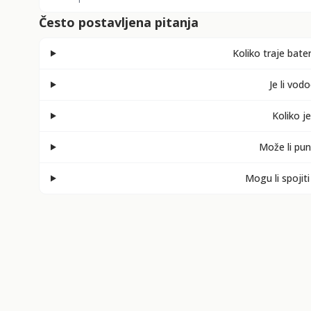
Često postavljena pitanja
Koliko traje bate
Je li vod
Koliko j
Može li pun
Mogu li spojiti