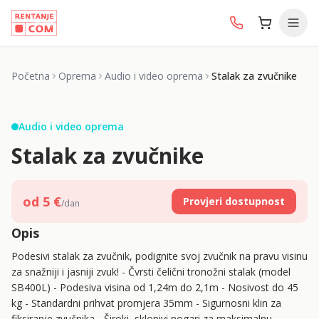
Početna
Oprema
Audio i video oprema
Stalak za zvučnike
1/
3
Audio i video oprema
Stalak za zvučnike
od
5
€
Provjeri dostupnost
/dan
Opis
Podesivi stalak za zvučnik, podignite svoj zvučnik na pravu visinu
za snažniji i jasniji zvuk! - Čvrsti čelični tronožni stalak (model
SB400L) - Podesiva visina od 1,24m do 2,1m - Nosivost do 45
kg - Standardni prihvat promjera 35mm - Sigurnosni klin za
fiksiranje zvučnika - Široki, sklopivi nogari za maksimalnu