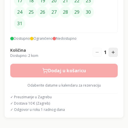
17
18
19
20
21
22
23
24
25
26
27
28
29
30
31
Dostupno
Ograničeno
Nedostupno
Količina
1
Dostupno:
2
kom
Dodaj u košaricu
Odaberite datume u kalendaru za rezervaciju
✓ Preuzimanje u Zagrebu
✓ Dostava 10 € (Zagreb)
✓ Odgovor u roku 1 radnog dana