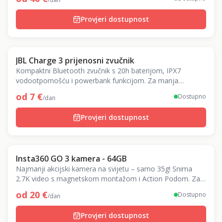
Provjeri dostupnost
JBL Charge 3 prijenosni zvučnik
Kompaktni Bluetooth zvučnik s 20h baterijom, IPX7
vodootpornošću i powerbank funkcijom. Za manja
druženja i izlete.
od
7
€
Dostupno
/dan
Provjeri dostupnost
Insta360 GO 3 kamera - 64GB
Najmanji akcijski kamera na svijetu – samo 35g! Snima
2.7K video s magnetskom montažom i Action Podom. Za
kreativne POV snimke.
od
20
€
Dostupno
/dan
Provjeri dostupnost