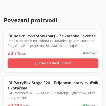
Povezani proizvodi
JBL bežični mikrofoni (par) – Za karaoke i evente
Par JBL bežičnih mikrofona za karaoke, govore i nastupe.
Plug & play – spojite na JBL zvučnik i pjevajte!
od
7
€
Dostupno
/dan
Provjeri dostupnost
JBL PartyBox Stage 320 – Prijenosni party zvučnik
s kotačima
JBL PartyBox 320 — 240W, 18h baterije, light show. Pravi
party zvučnik.
od
40
€
Dostupno
/dan