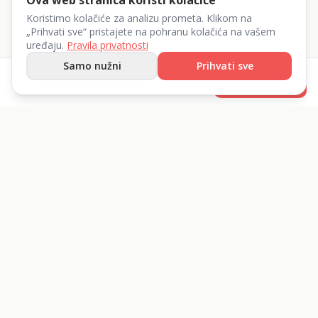
Ova web stranica koristi kolačiće
Koristimo kolačiće za analizu prometa. Klikom na
„Prihvati sve“ pristajete na pohranu kolačića na vašem
uređaju.
Pravila privatnosti
Samo nužni
Prihvati sve
od
5
€
Rezerviraj
/dan
List 360 d.o.o.
Iznajmite sve što vam treba.