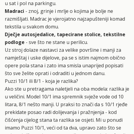
u sat i pol na parkingu.
Madraci
- znoj, grinje i mrlje o kojima je bolje ne
razmišljati. Madrac je vjerojatno najzapušteniji komad
tekstila u svakom domu.
Dječje autosjedalice, tapecirane stolice, tekstilne
podloge
- sve što ne stane u perilicu.
Uz stroj dolaze nastavci za velike površine i manji za
namještaj i uske dijelove, pa se s istim najmom obično
opere pola stana i zato ima smisla unaprijed popisati
što sve želite oprati i odraditi u jednom danu.
Puzzi 10/1 ili 8/1 - koja je razlika?
Ako ste u pretragama naletjeli na oba modela: razlika je
u veličini. Model 10/1 ima spremnik svježe vode od 10
litara, 8/1 nešto manji. U praksi to znači da s 10/1 rjeđe
prekidate posao radi dolijevanja i pražnjenja - kod
čišćenja cijelog stana ta razlika se osjeti. Mi u ponudi
imamo
Puzzi 10/1
, veći od ta dva, upravo zato što se