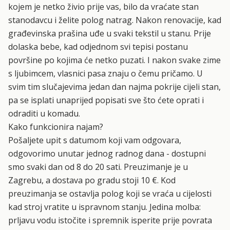
kojem je netko živio prije vas, bilo da vraćate stan
stanodavcu i želite polog natrag. Nakon renovacije, kad
građevinska prašina uđe u svaki tekstil u stanu. Prije
dolaska bebe, kad odjednom svi tepisi postanu
površine po kojima će netko puzati. I nakon svake zime
s ljubimcem, vlasnici pasa znaju o čemu pričamo. U
svim tim slučajevima jedan dan najma pokrije cijeli stan,
pa se isplati unaprijed popisati sve što ćete oprati i
odraditi u komadu.
Kako funkcionira najam?
Pošaljete
upit
s datumom koji vam odgovara,
odgovorimo unutar jednog radnog dana - dostupni
smo svaki dan od 8 do 20 sati. Preuzimanje je u
Zagrebu, a dostava po gradu stoji 10 €. Kod
preuzimanja se ostavlja polog koji se vraća u cijelosti
kad stroj vratite u ispravnom stanju. Jedina molba:
prljavu vodu istočite i spremnik isperite prije povrata