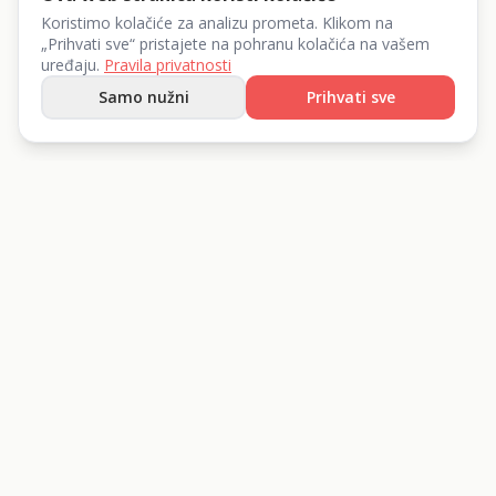
Koristimo kolačiće za analizu prometa. Klikom na
„Prihvati sve“ pristajete na pohranu kolačića na vašem
uređaju.
Pravila privatnosti
Samo nužni
Prihvati sve
List 360 d.o.o.
Iznajmite sve što vam treba.
+385 95 204 4414