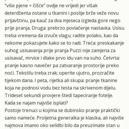
"više pjene = čišće" ovdje ne vrijedi jer višak
deterdženta ostane u tkanini i poslije brže veže novu
prljavštinu, pa kauč za dva mjeseca izgleda gore nego
prije pranja. Druga: prebrzo povlačenje nastavka. Usisu
treba vremena da izvuče vlagu; radite polako, kao da
nekome pokazujete kako se to radi. Treća: preskakanje
suhog usisavanja prije pranja Puzzi nije zamjena za
usisavač, mrvice i dlake prvo idu van na suho. Četvrta:
pranje kasno navečer pa zatvaranje prostorije preko
noći. Tekstilu treba zrak; operite ujutro, prozračite
tijekom dana. I peta, rijetka ali skupa: pranje tkanine
koja ne podnosi vodu bez testa na skrivenom dijelu.
Trideset sekundi provjere štedi tapeciranje fotelje.
Kada se najam najviše isplati?
Postoje trenuci u kojima se dubinsko pranje praktički
samo nameće. Proljetna generalka je klasika, ali najviše
najmova imamo oko selidbi bilo da preuzimate stan u