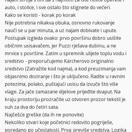
auto, i stolice, i sve ostalo što stignete do večeri.
Kako se koristi - korak po korak
Nije potrebna nikakva obuka, osnovno rukovanje
nauči se u par minuta, a uz najam dobivate i upute.
Postupak izgleda ovako: prvo površinu dobro usišite
običnim usisavačem, jer Puzzi rješava dubinu, a ne
mrvice s površine. Zatim u spremnik ulijete toplu vodu i
sredstvo - preporučujemo Kärcherovo originalno
sredstvo (Zatražite kod najma), a kod preuzimanja vam
objasnimo doziranje i što je uključeno. Radite u ravnim
potezima, polako, puštajući usisu da izvuče što više
vlage. Za jače zamazane dijelove prijeđite dvaput. Na
kraju prostoriju prozračite uz otvoren prozor tekstil je
suh za dva do četiri sata.
Najčešće greške (da ih ne ponovite)
Nekoliko stvari koje početnici redovito pogriješe,
poredano po učestalosti. Prva: previše sredstva. Logika