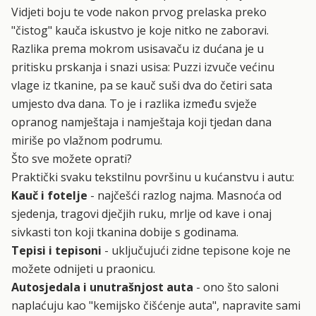
Vidjeti boju te vode nakon prvog prelaska preko
"čistog" kauča iskustvo je koje nitko ne zaboravi.
Razlika prema mokrom usisavaču iz dućana je u
pritisku prskanja i snazi usisa: Puzzi izvuče većinu
vlage iz tkanine, pa se kauč suši dva do četiri sata
umjesto dva dana. To je i razlika između svježe
opranog namještaja i namještaja koji tjedan dana
miriše po vlažnom podrumu.
Što sve možete oprati?
Praktički svaku tekstilnu površinu u kućanstvu i autu:
Kauč i fotelje
- najčešći razlog najma. Masnoća od
sjedenja, tragovi dječjih ruku, mrlje od kave i onaj
sivkasti ton koji tkanina dobije s godinama.
Tepisi i tepisoni
- uključujući zidne tepisone koje ne
možete odnijeti u praonicu.
Autosjedala i unutrašnjost auta
- ono što saloni
naplaćuju kao "kemijsko čišćenje auta", napravite sami