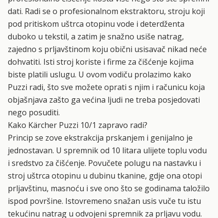
dati. Radi se o profesionalnom ekstraktoru, stroju koji
pod pritiskom uštrca otopinu vode i deterdženta
duboko u tekstil, a zatim je snažno usiše natrag,
zajedno s prljavštinom koju obični usisavač nikad neće
dohvatiti. Isti stroj koriste i firme za čišćenje kojima
biste platili uslugu. U ovom vodiču prolazimo kako
Puzzi radi, što sve možete oprati s njim i računicu koja
objašnjava zašto ga većina ljudi ne treba posjedovati
nego posuditi.
Kako Kärcher Puzzi 10/1 zapravo radi?
Princip se zove ekstrakcija prskanjem i genijalno je
jednostavan. U spremnik od 10 litara ulijete toplu vodu
i sredstvo za čišćenje. Povučete polugu na nastavku i
stroj uštrca otopinu u dubinu tkanine, gdje ona otopi
prljavštinu, masnoću i sve ono što se godinama taložilo
ispod površine. Istovremeno snažan usis vuče tu istu
tekućinu natrag u odvojeni spremnik za prljavu vodu.