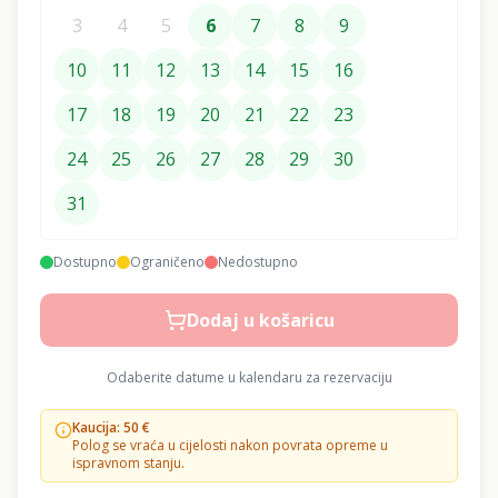
3
4
5
6
7
8
9
10
11
12
13
14
15
16
17
18
19
20
21
22
23
24
25
26
27
28
29
30
31
Dostupno
Ograničeno
Nedostupno
Dodaj u košaricu
Odaberite datume u kalendaru za rezervaciju
Kaucija:
50
€
Polog se vraća u cijelosti nakon povrata opreme u
ispravnom stanju.