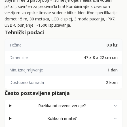
SpyraThree u plavoj boji – isti nevjerojatni električni vodeni
pištolj, savršen za protivnički tim! Kombinirajte s crvenom
verzijom za epske timske vodene bitke. Identične specifikacije:
domet 15 m, 30 metaka, LCD displej, 3 moda pucanja, IPX7,
USB-C punjenje, ~1500 ispucavanja.
Tehnički podaci
Težina
0.8 kg
Dimenzije
47 x 8 x 22 cm cm
Min. iznajmljivanje
1 dan
Dostupno komada
2 kom
Često postavljena pitanja
Razlika od crvene verzije?
Koliko ih imate?