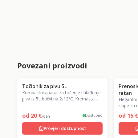
Povezani proizvodi
Točionik za pivu 5L
Prenosiv
Kompaktni aparat za točenje i hlađenje
ratan
piva iz 5L bačvi na 2-12°C. Kremasta
Elegantni 
pjena kao u pivnici – za svaku kućnu
klupe za 
zabavu!
piknik i 
od
20
€
od
15
Dostupno
/dan
Provjeri dostupnost