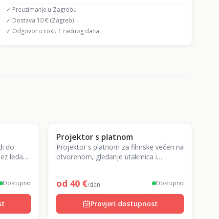
✓ Preuzimanje u Zagrebu
✓ Dostava 10 € (Zagreb)
✓ Odgovor u roku 1 radnog dana
Projektor s platnom
di do
Projektor s platnom za filmske večeri na
bez leda
otvorenom, gledanje utakmica i
enje!
prezentacije. Veliki ekran bez odlaska u
kino!
od
40
€
Dostupno
Dostupno
/dan
st
Provjeri dostupnost