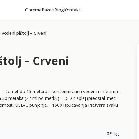
Oprema
Paketi
Blog
Kontakt
vodeni pištolj – Crveni
tolj – Crveni
jetu! - Domet do 15 metara s koncentriranim vodenim mecima -
 30 metaka (22 ml po metku) - LCD displej (preostali meci +
tpornost, USB-C punjenje, ~1500 ispucavanja Pretvara svaku
0.9 kg