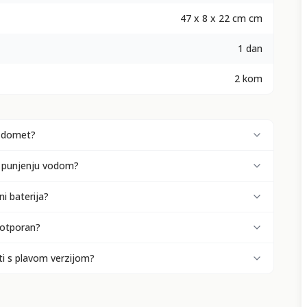
47 x 8 x 22 cm cm
1 dan
2 kom
e domet?
 punjenju vodom?
i baterija?
ootporan?
ti s plavom verzijom?