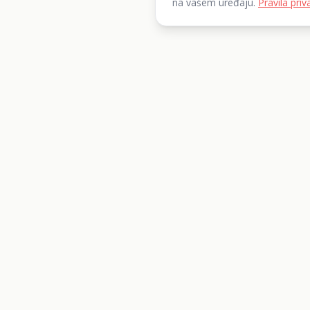
na vašem uređaju.
Pravila priv
List 360 d.o.o.
Iznajmite sve što vam treba.
+385 95 204 4414
info@rentanje.com