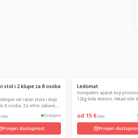
i stol i 2 klupe za 8 osoba
Ledomat
Kompaktni aparat koji proizvo
12kg leda dnevno. Nikad više 
sklopivi set ratan stola i dvije
na zabavi – za koktele i osvjež
do 8 osoba. Za vrtne zabave,
evente na otvorenom.
€
od
15
€
Dostupno
/dan
/dan
Provjeri dostupnost
Provjeri dostupno