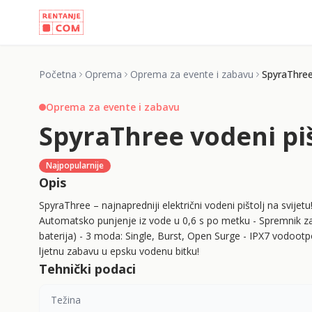
Početna
Oprema
Oprema za evente i zabavu
SpyraThree 
Oprema za evente i zabavu
SpyraThree vodeni piš
Najpopularnije
Opis
SpyraThree – najnapredniji električni vodeni pištolj na svi
Automatsko punjenje iz vode u 0,6 s po metku - Spremnik za
baterija) - 3 moda: Single, Burst, Open Surge - IPX7 vodoo
ljetnu zabavu u epsku vodenu bitku!
Tehnički podaci
Težina