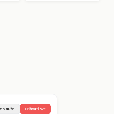
mo nužni
Prihvati sve