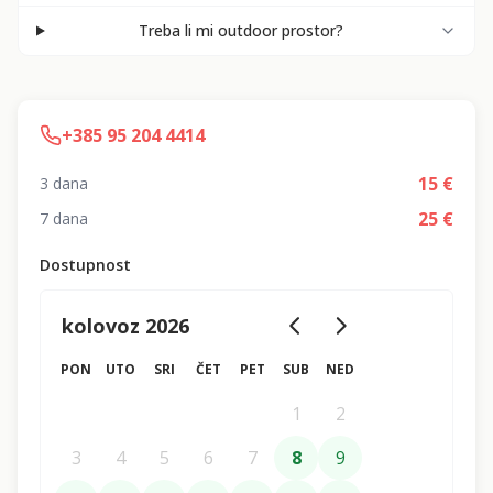
Treba li mi outdoor prostor?
+385 95 204 4414
15
€
3 dana
25
€
7 dana
Dostupnost
kolovoz 2026
PON
UTO
SRI
ČET
PET
SUB
NED
1
2
3
4
5
6
7
8
9