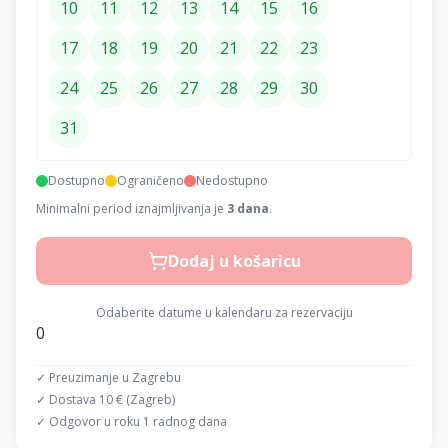
10
11
12
13
14
15
16
17
18
19
20
21
22
23
24
25
26
27
28
29
30
31
Dostupno
Ograničeno
Nedostupno
Minimalni period iznajmljivanja je
3
dana
.
Dodaj u košaricu
Odaberite datume u kalendaru za rezervaciju
0
✓ Preuzimanje u Zagrebu
✓ Dostava 10 € (Zagreb)
✓ Odgovor u roku 1 radnog dana