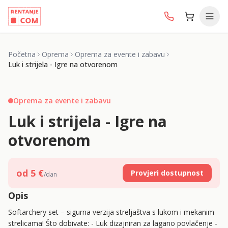
Početna
Oprema
Oprema za evente i zabavu
Luk i strijela - Igre na otvorenom
Oprema za evente i zabavu
Luk i strijela - Igre na
otvorenom
od
5
€
Provjeri dostupnost
/dan
Opis
Softarchery set – sigurna verzija streljaštva s lukom i mekanim
strelicama! Što dobivate: - Luk dizajniran za lagano povlačenje -