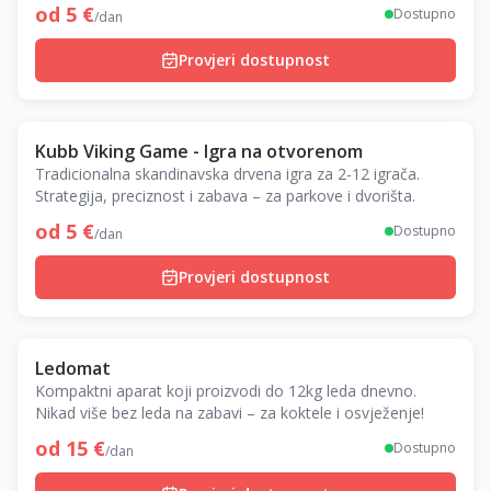
za team building!
od
5
€
Dostupno
/dan
Provjeri dostupnost
Kubb Viking Game - Igra na otvorenom
Tradicionalna skandinavska drvena igra za 2-12 igrača.
Strategija, preciznost i zabava – za parkove i dvorišta.
od
5
€
Dostupno
/dan
Provjeri dostupnost
Ledomat
Kompaktni aparat koji proizvodi do 12kg leda dnevno.
Nikad više bez leda na zabavi – za koktele i osvježenje!
od
15
€
Dostupno
/dan