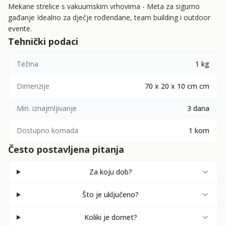
Mekane strelice s vakuumskim vrhovima - Meta za sigurno
gađanje Idealno za dječje rođendane, team building i outdoor
evente.
Tehnički podaci
Težina
1 kg
Dimenzije
70 x 20 x 10 cm cm
Min. iznajmljivanje
3 dana
Dostupno komada
1 kom
Često postavljena pitanja
Za koju dob?
Što je uključeno?
Koliki je domet?