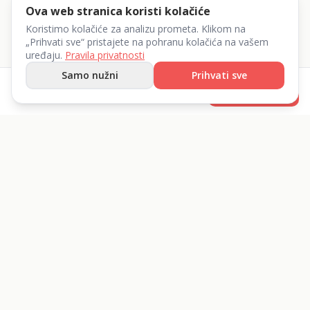
Ova web stranica koristi kolačiće
Koristimo kolačiće za analizu prometa. Klikom na
„Prihvati sve“ pristajete na pohranu kolačića na vašem
uređaju.
Pravila privatnosti
Samo nužni
Prihvati sve
od
5
€
Rezerviraj
/dan
List 360 d.o.o.
Iznajmite sve što vam treba.