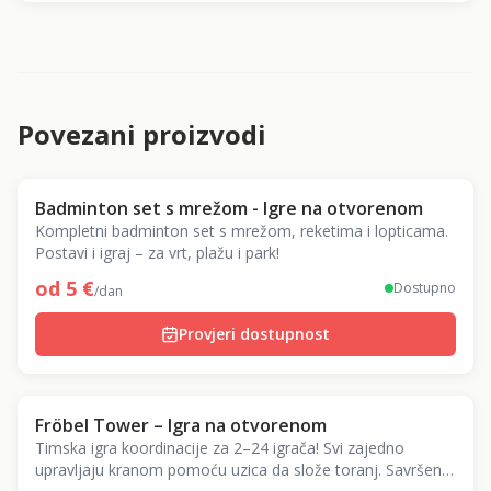
Povezani proizvodi
Badminton set s mrežom - Igre na otvorenom
Kompletni badminton set s mrežom, reketima i lopticama.
Postavi i igraj – za vrt, plažu i park!
od
5
€
Dostupno
/dan
Provjeri dostupnost
Fröbel Tower – Igra na otvorenom
Timska igra koordinacije za 2–24 igrača! Svi zajedno
upravljaju kranom pomoću uzica da slože toranj. Savršena