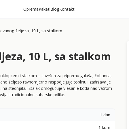
Oprema
Paketi
Blog
Kontakt
jevanog željeza, 10 L, sa stalkom
jeza, 10 L, sa stalkom
 poklopcem i stalkom – savršen za pripremu gulaša, čobanca,
jevano željezo ravnomjerno raspodjeljuje toplinu i zadržava je
i na štednjaku. Stalak omogućuje vješanje kotla nad vatrom
lja i tradicionalne kuharske prilike.
1 dan
1 kom