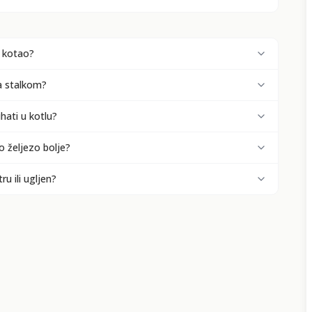
e kotao?
sa stalkom?
ati u kotlu?
o željezo bolje?
ru ili ugljen?