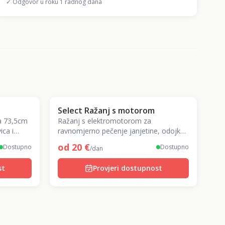
✓ Odgovor u roku 1 radnog dana
Select Ražanj s motorom
ra 73,5cm
Ražanj s elektromotorom za
ica i
ravnomjerno pečenje janjetine, odojka i
piletine. Dolazi u praktičnoj transportnoj
od
20
€
Dostupno
Dostupno
/dan
torbi.
st
Provjeri dostupnost