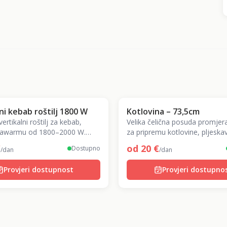
ni kebab roštilj 1800 W
Kotlovina – 73,5cm
 vertikalni roštilj za kebab,
Velika čelična posuda promje
shawarmu od 1800–2000 W.
za pripremu kotlovine, pljeskav
er kebab kod kuće!
roštiljanje za 20+ osoba.
€
od
20
€
Dostupno
/dan
/dan
Provjeri dostupnost
Provjeri dostupno