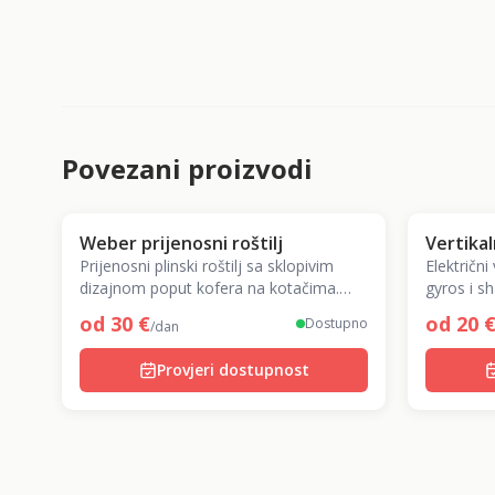
Povezani proizvodi
Weber prijenosni roštilj
Vertikal
Prijenosni plinski roštilj sa sklopivim
Električni
dizajnom poput kofera na kotačima.
gyros i 
Instant paljenje, za 6-8 osoba. Za
Pravi dön
od
30
€
od
20
Dostupno
/dan
kampiranje i piknik.
Provjeri dostupnost