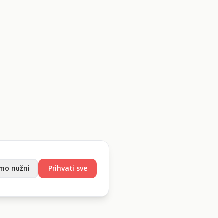
mo nužni
Prihvati sve