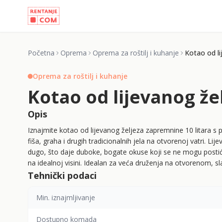
Početna
Oprema
Oprema za roštilj i kuhanje
Kotao od li
Oprema za roštilj i kuhanje
Kotao od lijevanog žel
Opis
Iznajmite kotao od lijevanog željeza zapremnine 10 litara s
fiša, graha i drugih tradicionalnih jela na otvorenoj vatri. Li
dugo, što daje duboke, bogate okuse koji se ne mogu postić
na idealnoj visini. Idealan za veća druženja na otvorenom, slav
Tehnički podaci
Min. iznajmljivanje
Dostupno komada